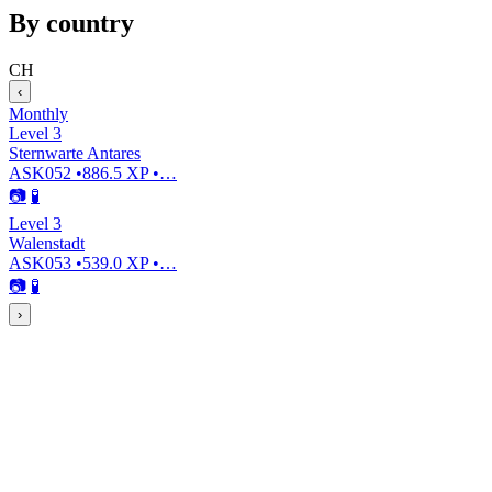
By country
CH
‹
Monthly
Level 3
Sternwarte Antares
ASK052
•
886.5 XP
•
…
📷
🧪
Level 3
Walenstadt
ASK053
•
539.0 XP
•
…
📷
🧪
›