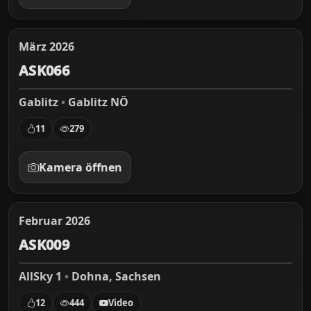
März 2026
ASK066
Gablitz
•
Gablitz NÖ
11
279
Kamera öffnen
Februar 2026
ASK009
AllSky 1
•
Dohna, Sachsen
12
444
Video