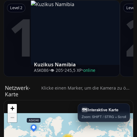
1
Level 2
Level 
Kuzikus Namibia
ASK086
•
👁 205
•
245,5 XP
•
online
Netzwerk-
Klicke einen Marker, um die Kamera zu öffnen.
Karte
+
🗺️
Interaktive Karte
−
Zoom: SHIFT / STRG + Scroll
ASK046