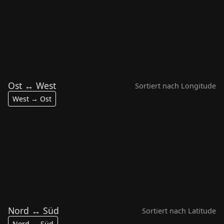
Kuzikus Namibia
ASK086
•
❤️ 4
•
245,5 XP
•
online
Ost ↔ West
Sortiert nach Longitude
West → Ost
Eagle River
Newberg, OR
ASK046
•
111,0 XP
•
offline
ASK060
•
404,5 XP
•
online
Nord ↔ Süd
Sortiert nach Latitude
Nord → Süd