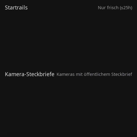
Startrails
Nur frisch (≤25h)
Llandegfan, Anglesey. UK
Pymoor UK
ASK075
ASK068
Kamera-Steckbriefe
Kameras mit öffentlichem Steckbrief
Stechow-Ferchesar 
Zossen OT Dabendorf
Lochow
ASK002
•
1.629,0 XP
•
online
ASK001
•
1.575,5 XP
•
onlin