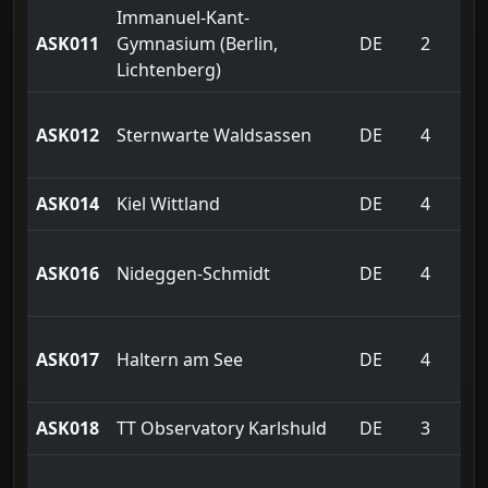
Immanuel-Kant-
ASK011
Gymnasium (Berlin,
DE
2
Lichtenberg)
ASK012
Sternwarte Waldsassen
DE
4
ASK014
Kiel Wittland
DE
4
ASK016
Nideggen-Schmidt
DE
4
ASK017
Haltern am See
DE
4
ASK018
TT Observatory Karlshuld
DE
3