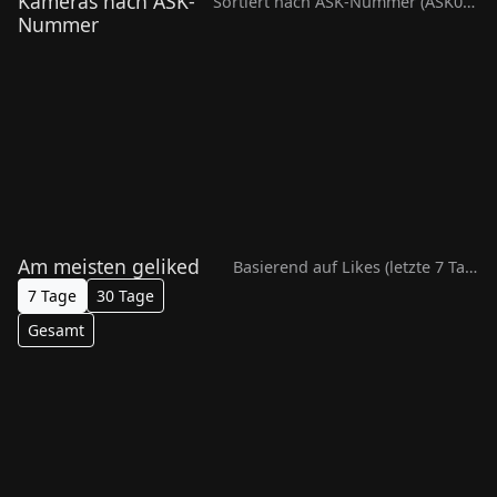
Kameras nach ASK-
Sortiert nach ASK-Nummer (ASK001 → ASK999)
Nummer
Stechow-Ferchesar OT
Lochow
Zossen OT Dabendor
ASK001
•
1.575,5 XP
•
online
ASK002
•
1.629,0 XP
•
onlin
Am meisten geliked
Basierend auf Likes (letzte 7 Tage)
7 Tage
30 Tage
Gesamt