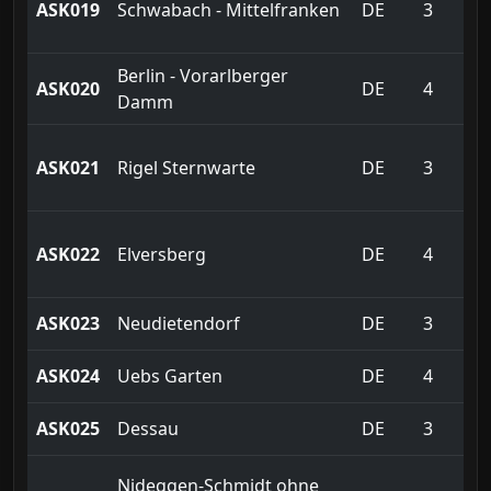
ASK019
Schwabach - Mittelfranken
DE
3
Berlin - Vorarlberger
ASK020
DE
4
Damm
ASK021
Rigel Sternwarte
DE
3
ASK022
Elversberg
DE
4
ASK023
Neudietendorf
DE
3
ASK024
Uebs Garten
DE
4
ASK025
Dessau
DE
3
Nideggen-Schmidt ohne