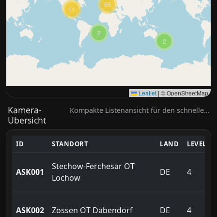
66
11
2
2
Leaflet
|
© OpenStreetMap
Kamera-
Kompakte Listenansicht für den schnellen Zugriff
Übersicht
ID
STANDORT
LAND
LEVEL
Stechow-Ferchesar OT
ASK001
DE
4
Lochow
ASK002
Zossen OT Dabendorf
DE
4