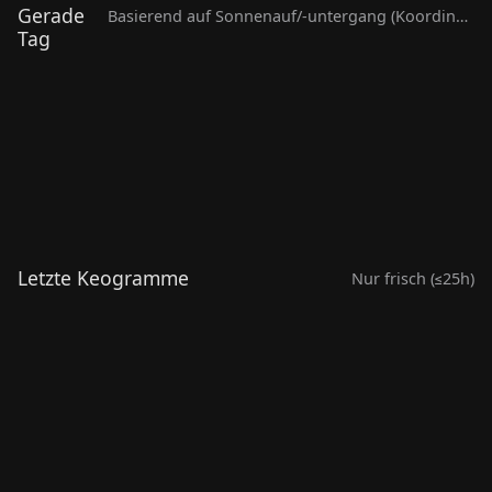
Gerade
Basierend auf Sonnenauf/-untergang (Koordinaten nötig)
Tag
Stechow-Ferchesar 
Zossen OT Dabendorf
Lochow
ASK002
•
1.629,0 XP
•
online
ASK001
•
1.575,5 XP
•
onlin
Letzte Keogramme
Nur frisch (≤25h)
sensor testing Southern
Urbandale, Iowa (un
coast of Crimea, RU
running remotely)
ASK054
ASK051