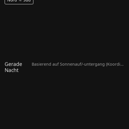
Eagle River
Landskrona Sweden
ASK046
•
111,0 XP
•
offline
ASK045
•
213,0 XP
•
offline
Gerade
Basierend auf Sonnenauf/-untergang (Koordinaten nötig)
Nacht
Indianapolis Indiana USA
Porto União - Brazil
ASK030
•
1.054,5 XP
•
online
ASK044
•
683,0 XP
•
online