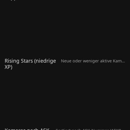
Level 4
Supporter
Level 4
Stechow-Ferchesar OT
Lochow
Haltern am See
ASK001
•
1.575,5 XP
•
online
ASK017
•
1.124,5 XP
•
onlin
Rising Stars (niedrige
Neue oder weniger aktive Kameras
XP)
Urbandale, Iowa (un
Middlesbrough UK
running remotely)
ASK050
•
0,0 XP
•
…
ASK051
•
0,0 XP
•
…