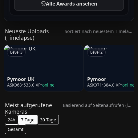
Alle Awards ansehen
Neueste Uploads
Sortiert nach neuestem Timelapse-Video
(Timelapse)
Level 3
Level 2
Pymoor UK
Pymoor
ASK068
•
533,0 XP
•
online
ASK071
•
384,0 XP
•
online
Meist aufgerufene
Basierend auf Seitenaufrufen (letzte 7 Tage)
Kameras
24h
7 Tage
30 Tage
Gesamt