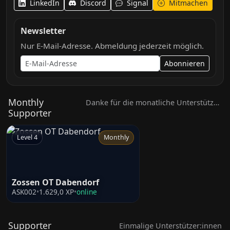
LinkedIn
Discord
Signal
Mitmachen
Newsletter
Nur E-Mail-Adresse. Abmeldung jederzeit möglich.
Abonnieren
Monthly
Danke für die monatliche Unterstützung
Supporter
Level 4
Monthly
Level 4
Zossen OT Dabendorf
Dohna, Sachsen
ASK002
•
1.629,0 XP
•
online
ASK009
•
1.451,0 XP
•
onlin
Supporter
Einmalige Unterstützer:innen