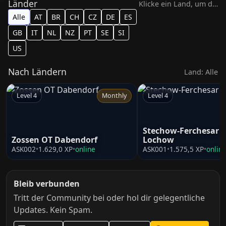
Länder
Klicke ein Land, um die Zeile darunter zu filtern
Alle
AT
BR
CH
CZ
DE
ES
GB
IT
NL
NZ
PT
SE
SI
US
Nach Ländern
Land: Alle
Level 4
Monthly
Level 4
Stechow-Ferchesar 
Zossen OT Dabendorf
Lochow
ASK002
•
1.629,0 XP
•
online
ASK001
•
1.575,5 XP
•
onlin
Bleib verbunden
Tritt der Community bei oder hol dir gelegentliche
Updates. Kein Spam.