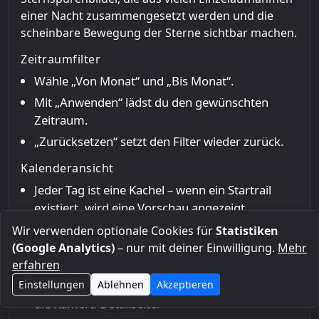
einer Nacht zusammengesetzt werden und die
scheinbare Bewegung der Sterne sichtbar machen.
Zeitraumfilter
Wähle „Von Monat“ und „Bis Monat“.
Mit „Anwenden“ lädst du den gewünschten
Zeitraum.
„Zurücksetzen“ setzt den Filter wieder zurück.
Kalenderansicht
Jeder Tag ist eine Kachel – wenn ein Startrail
existiert, wird eine Vorschau angezeigt.
Über die Buttons pro Tag kannst du direkt zur
Wir verwenden optionale Cookies für
Statistiken
Video- oder Keogramm-Ansicht springen, falls
(Google Analytics)
– nur mit deiner Einwilligung.
Mehr
vorhanden.
erfahren
Mit „Zurück zur Kamera“ kommst du zurück auf
Einstellungen
Ablehnen
Akzeptieren
die Kamera-Detailseite.