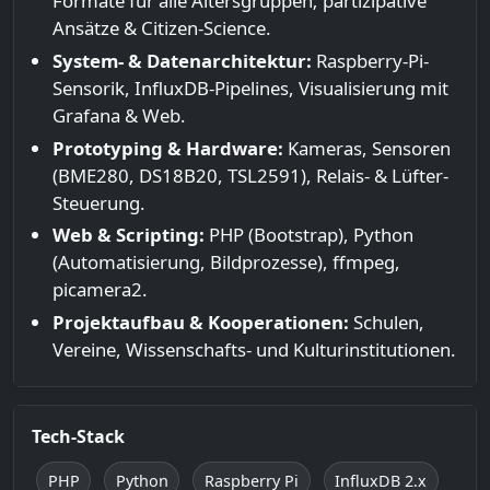
Formate für alle Altersgruppen; partizipative
Ansätze & Citizen-Science.
System- & Datenarchitektur:
Raspberry-Pi-
Sensorik, InfluxDB-Pipelines, Visualisierung mit
Grafana & Web.
Prototyping & Hardware:
Kameras, Sensoren
(BME280, DS18B20, TSL2591), Relais- & Lüfter-
Steuerung.
Web & Scripting:
PHP (Bootstrap), Python
(Automatisierung, Bildprozesse), ffmpeg,
picamera2.
Projektaufbau & Kooperationen:
Schulen,
Vereine, Wissenschafts- und Kulturinstitutionen.
Tech-Stack
PHP
Python
Raspberry Pi
InfluxDB 2.x