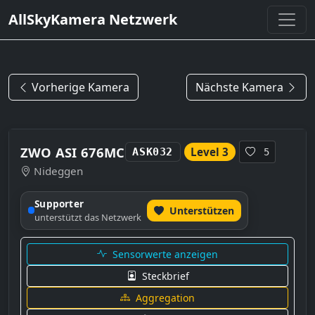
AllSkyKamera Netzwerk
Vorherige Kamera
Nächste Kamera
ZWO ASI 676MC
Level 3
ASK032
5
Nideggen
Supporter
Unterstützen
unterstützt das Netzwerk
Sensorwerte anzeigen
Steckbrief
Aggregation