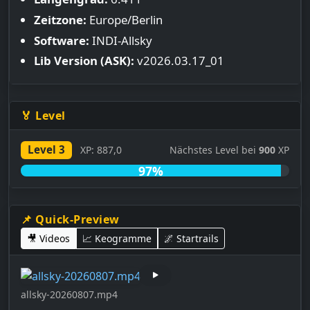
Zeitzone:
Europe/Berlin
Software:
INDI-Allsky
Lib Version (ASK):
v2026.03.17_01
🏅 Level
Level 3
XP: 887,0
Nächstes Level bei
900
XP
97%
📌 Quick-Preview
🎥 Videos
📈 Keogramme
🌌 Startrails
allsky-20260807.mp4