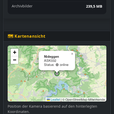
Archivbilder
239,5 MB
🗺 Kartenansicht
+
×
Nideggen
−
ASK032
Status: 🟢 online
Leaflet
|
© OpenStreetMap-Mitwirkende
Position der Kamera basierend auf den hinterlegten
Koordinaten.